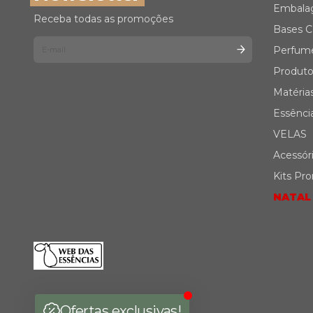
Embala
Receba todas as promoções
Bases C
Perfum
Produto
Matéria
Essênci
VELAS
Acessór
Kits Pr
NATAL