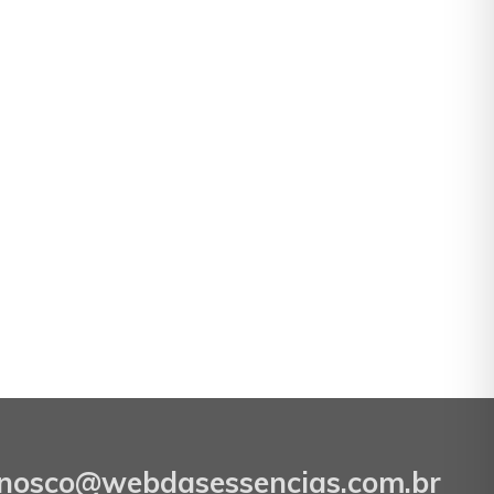
onosco@webdasessencias.com.br