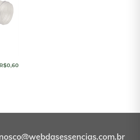
R$0,60
onosco@webdasessencias.com.br