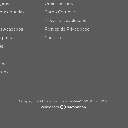
gens
Quem Somos
oncentradas
Como Comprar
e
Trocas e Devoluções
s Acabados
Política de Privacidade
s primas
Contato
as
ios
ontos
Copyright Web das Essências - 43544955000112 - 2026