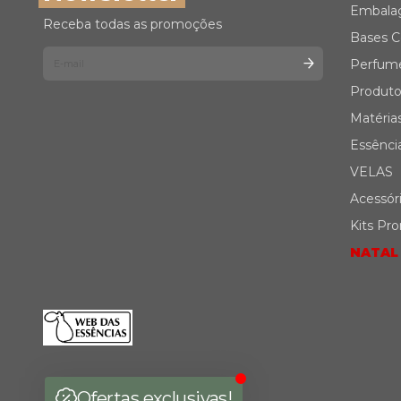
Embala
Receba todas as promoções
Bases C
Perfum
Produto
Matéria
Essênci
VELAS
Acessór
Kits Pr
NATAL