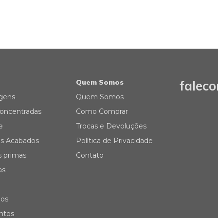
Quem Somos
falec
gens
Quem Somos
oncentradas
Como Comprar
e
Trocas e Devoluções
s Acabados
Política de Privacidade
s primas
Contato
as
ios
ontos