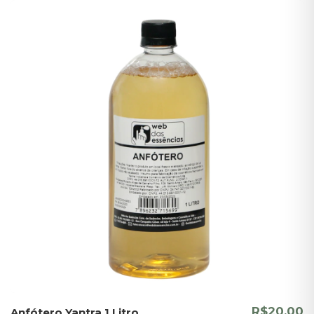
R$20,00
Anfótero Yantra 1 Litro