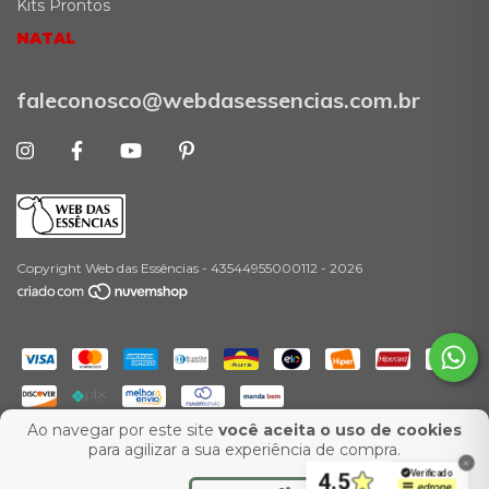
Kits Prontos
NATAL
faleconosco@webdasessencias.com.br
Copyright Web das Essências - 43544955000112 - 2026
Ao navegar por este site
você aceita o uso de cookies
-
para agilizar a sua experiência de compra.
Desenvolvimento:
Agência Ux Web
Marketing para E-Commerce