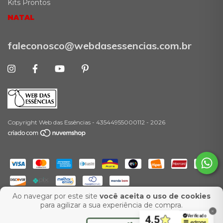
Kits Prontos
NATAL
faleconosco@webdasessencias.com.br
Copyright Web das Essências - 43544955000112 - 2026
Ao navegar por este site
você aceita o uso de cookies
-
para agilizar a sua experiência de compra.
Desenvolvimento:
Agência Ux Web
Marketing para E-Commerce