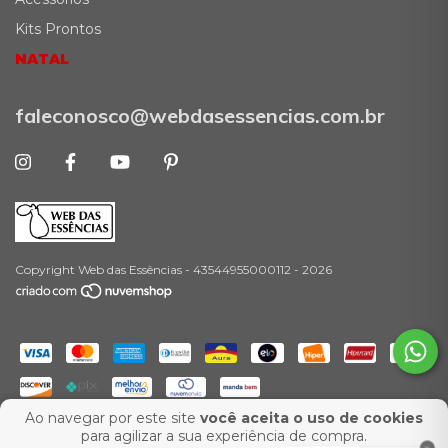
Kits Prontos
NATAL
faleconosco@webdasessencias.com.br
Copyright Web das Essências - 43544955000112 - 2026
Ao navegar por este site
você aceita o uso de cookies
-
para agilizar a sua experiência de compra.
Desenvolvimento:
Agência Ux Web
Marketing para E-Commerce