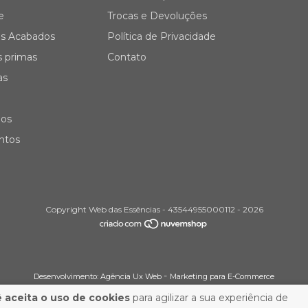
e
Trocas e Devoluções
s Acabados
Política de Privacidade
s primas
Contato
as
ios
ontos
Copyright Web das Essências - 43544955000112 - 2026
-
Desenvolvimento:
Agência Ux Web
Marketing para E-Commerce
 aceita o uso de cookies
para agilizar a sua experiência de