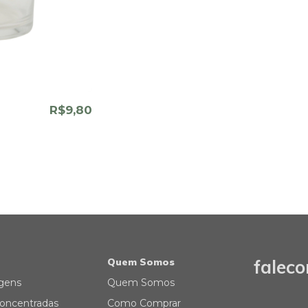
R$9,80
Quem Somos
falec
gens
Quem Somos
oncentradas
Como Comprar