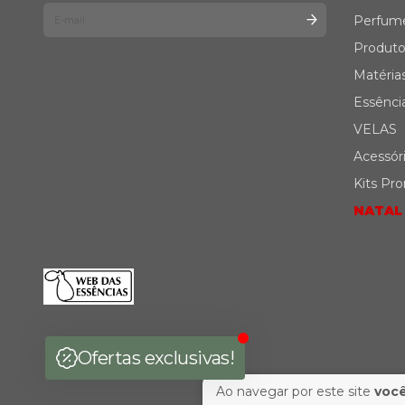
Perfum
Produto
Matéria
Essênci
VELAS
Acessór
Kits Pr
NATAL
Ao navegar por este site
você