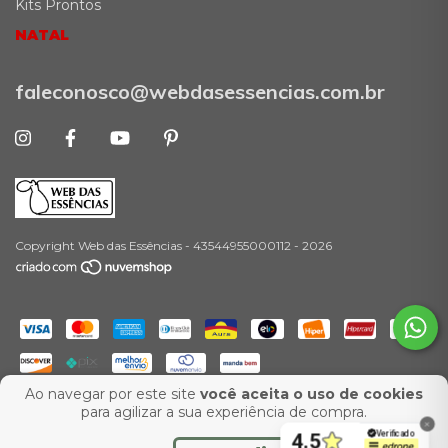
Kits Prontos
NATAL
faleconosco@webdasessencias.com.br
Copyright Web das Essências - 43544955000112 - 2026
Ao navegar por este site
você aceita o uso de cookies
-
para agilizar a sua experiência de compra.
Desenvolvimento:
Agência Ux Web
Marketing para E-Commerce