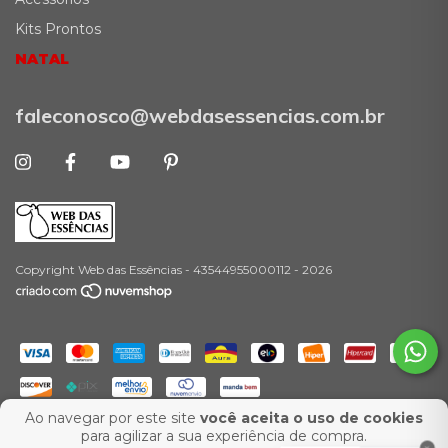
Kits Prontos
NATAL
faleconosco@webdasessencias.com.br
Copyright Web das Essências - 43544955000112 - 2026
Ao navegar por este site
você aceita o uso de cookies
-
para agilizar a sua experiência de compra.
Desenvolvimento:
Agência Ux Web
Marketing para E-Commerce