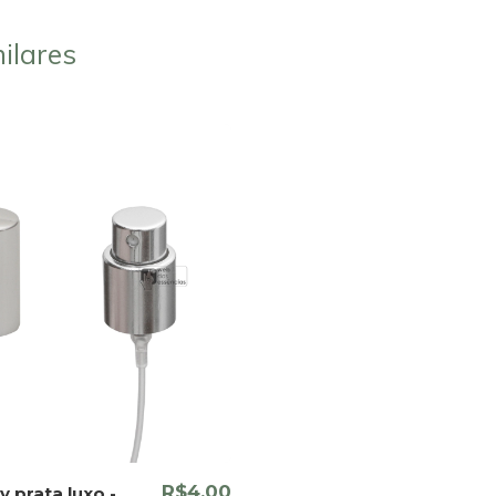
ilares
R$4,00
y prata luxo -