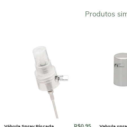
Produtos sim
R$0,95
Válvula Spray Riscada
Valvula spra