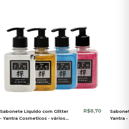
R$8,70
Sabonete Líquido com Glitter
Sabonet
- Yantra Cosmeticos - vários
Yantra 
aromas
Fragrân