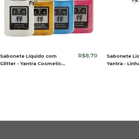
R$8,70
Sabonete Líquido com
Sabonete Líq
Glitter - Yantra Cosmeticos
Yantra - Lin
- vários aromas
Fragrância 