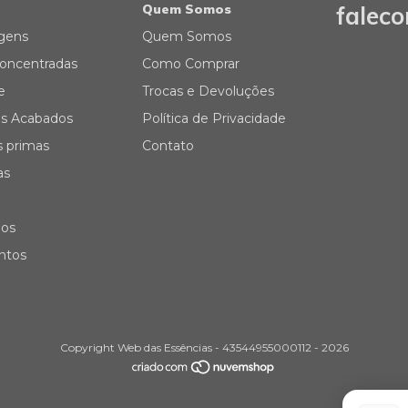
Quem Somos
falec
gens
Quem Somos
oncentradas
Como Comprar
e
Trocas e Devoluções
s Acabados
Política de Privacidade
s primas
Contato
as
ios
ontos
Copyright Web das Essências - 43544955000112 - 2026