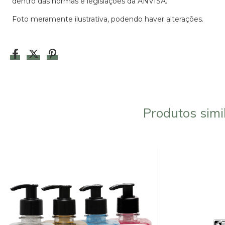
dentro das normas e legislações da ANVISA.
Foto meramente ilustrativa, podendo haver alterações.
Produtos simi