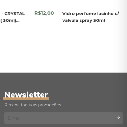
R$12,00
 - CRYSTAL
Vidro perfume lacinho c/
( 30ml)
valvula spray 30ml
Y DOURADA
Newsletter
Receba todas as promoções