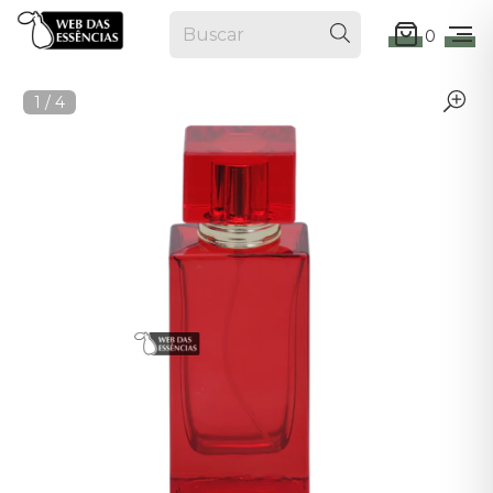
0
1
/
4