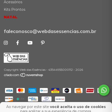
Acessórios
Kits Prontos
NATAL
faleconosco@webdasessencias.com.br
Copyright Web das Essências - 43544955000112 - 2026
Ao navegar por este site
você aceita o uso de cookies
-
para agilizar a sua experiência de compra.
Desenvolvimento:
Agência Ux Web
Marketing para E-Commerce