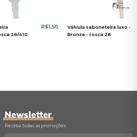
R$1,50
eira
Válvula saboneteira luxo -
osca 28/410
Bronze - rosca 28
Newsletter
Receba todas as promoções