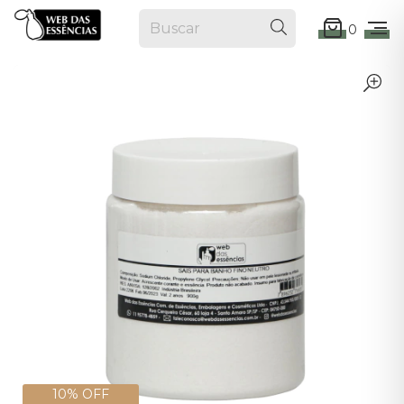
0
10% OFF