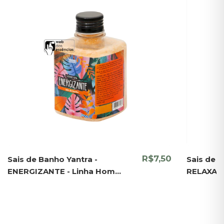
R$7,50
Sais de Banho Yantra -
Sais de B
ENERGIZANTE - Linha Home
RELAXANT
Spa
Spa