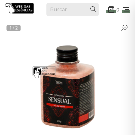
0
1
/
2