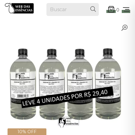
0
10% OFF