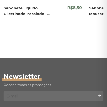
R$8,50
Sabonete Líquido
Sabonete 
Glicerinado Perolado -
Mousse
Yantra
Newsletter
Receba todas as promoções