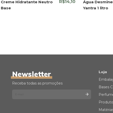
R$14,10
Creme Hidratante Neutro
Água Desminer
Base
Yantra 1 litro
Newsletter
Loja
Embala
Receba todas as promoções
Bases C
Perfum
Produto
Matéria