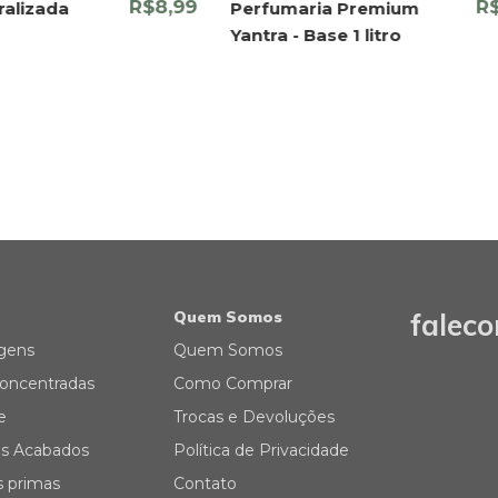
R$8,99
R
alizada
Perfumaria Premium
Yantra - Base 1 litro
Quem Somos
falec
gens
Quem Somos
oncentradas
Como Comprar
e
Trocas e Devoluções
s Acabados
Política de Privacidade
s primas
Contato