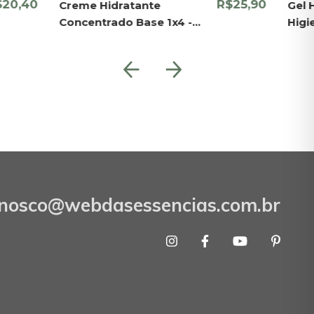
$20,40
R$25,90
Creme Hidratante
Gel 
Concentrado Base 1x4 -
Higi
Yantra
litro
onosco@webdasessencias.com.br