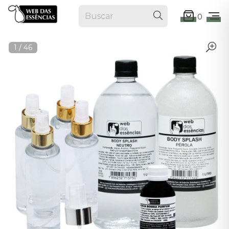
0
1
/
46