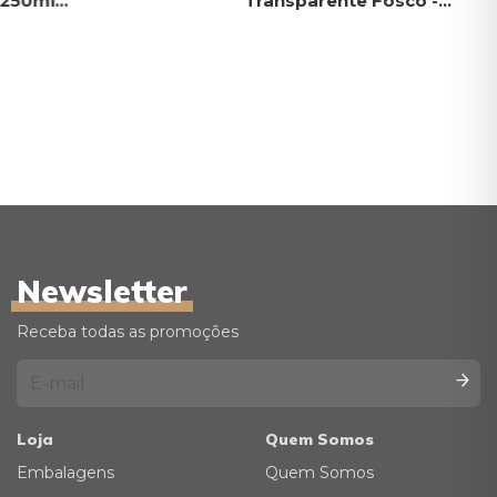
 250ml
Transparente Fosco -
280ml Rosca 28
Newsletter
Receba todas as promoções
Loja
Quem Somos
Embalagens
Quem Somos