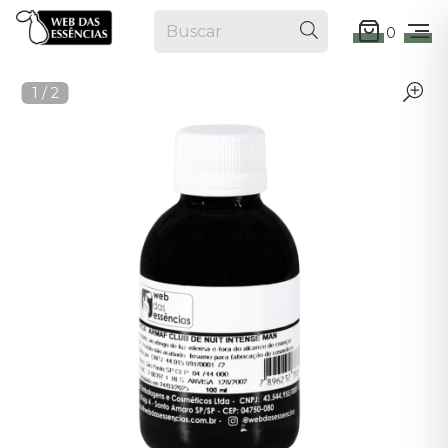
0
1
/
2