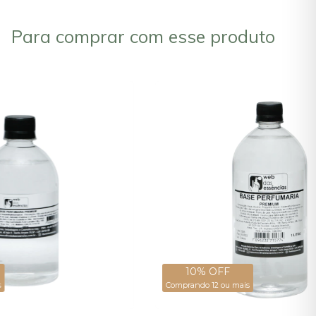
Para comprar com esse produto
10% OFF
s
Comprando 12 ou mais